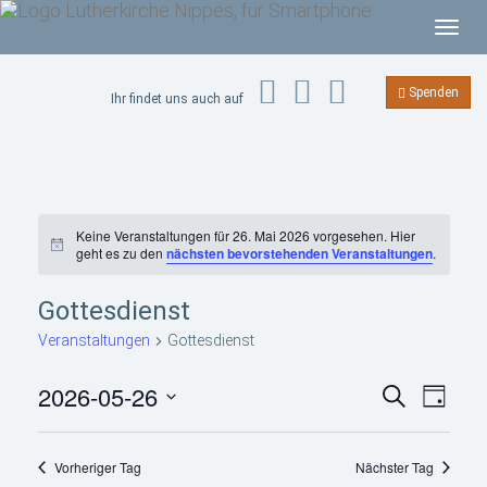
T
o
g
Spenden
Ihr findet uns auch auf
g
l
e
n
a
Keine Veranstaltungen für 26. Mai 2026 vorgesehen. Hier
v
H
geht es zu den
nächsten bevorstehenden Veranstaltungen
.
i
i
n
g
w
Gottesdienst
e
a
i
Veranstaltungen
Gottesdienst
s
t
i
V
V
2026-05-26
S
T
e
e
o
u
r
a
D
r
c
n
a
g
a
a
h
n
Vorheriger Tag
Nächster Tag
n
s
e
t