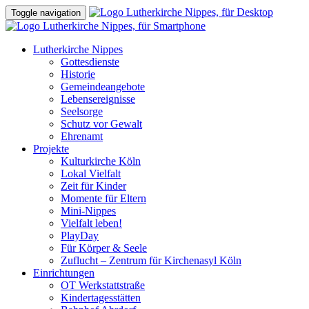
Toggle navigation
Lutherkirche Nippes
Gottesdienste
Historie
Gemeindeangebote
Lebensereignisse
Seelsorge
Schutz vor Gewalt
Ehrenamt
Projekte
Kulturkirche Köln
Lokal Vielfalt
Zeit für Kinder
Momente für Eltern
Mini-Nippes
Vielfalt leben!
PlayDay
Für Körper & Seele
Zuflucht – Zentrum für Kirchenasyl Köln
Einrichtungen
OT Werkstattstraße
Kindertagesstätten