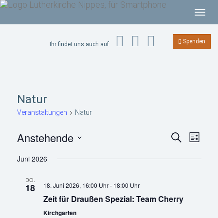
T
o
g
Spenden
Ihr findet uns auch auf
g
l
e
n
Natur
a
v
Veranstaltungen
Natur
i
V
V
Anstehende
g
S
L
e
e
u
a
r
i
D
r
c
a
Juni 2026
s
t
a
a
h
n
t
n
i
s
e
t
e
DO.
s
t
o
18. Juni 2026, 16:00 Uhr
-
18:00 Uhr
18
u
a
t
l
n
Zeit für Draußen Spezial: Team Cherry
a
m
t
l
w
u
Kirchgarten
t