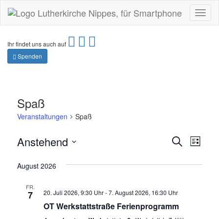
Toggl
naviga
Ihr findet uns auch auf
Spenden
Spaß
Veranstaltungen
Spaß
Verans
Vera
Anstehend
Suche
Liste
Ansi
Suche
Datum
Navi
wählen.
August 2026
und
Ansicht
FR.
20. Juli 2026, 9:30 Uhr
-
7. August 2026, 16:30 Uhr
7
Navigat
OT Werkstattstraße Ferienprogramm