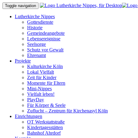
Toggle navigation
Lutherkirche Nippes
Gottesdienste
Historie
Gemeindeangebote
Lebensereignisse
Seelsorge
Schutz vor Gewalt
Ehrenamt
Projekte
Kulturkirche Köln
Lokal Vielfalt
Zeit für Kinder
Momente für Eltern
Mini-Nippes
Vielfalt leben!
PlayDay
Für Körper & Seele
Zuflucht – Zentrum für Kirchenasyl Köln
Einrichtungen
OT Werkstattstraße
Kindertagesstätten
Bahnhof Ahrdorf