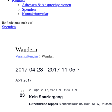
Kontakt
Adressen & Ansprechpersonen
Spenden
Kontaktformular
Ihr findet uns auch auf
Spenden
Wandern
Veranstaltungen
Wandern
2017-04-23
 - 
2017-11-05
Datum
wählen.
April 2017
23. April 2017, 7:45 Uhr
-
19:30 Uhr
SO.
23
Kein Spaziergang
Lutherkirche Nippes
Siebachstraße 85, Köln, NRW, Deutsch