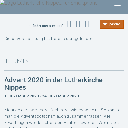
T
o
g
Spenden
Ihr findet uns auch auf
g
l
Diese Veranstaltung hat bereits stattgefunden.
e
n
a
TERMIN
v
i
Advent 2020 in der Lutherkirche
g
Nippes
a
t
1. DEZEMBER 2020
-
24. DEZEMBER 2020
i
o
Nichts bleibt, wie es ist. Nichts ist, wie es scheint. So könnte
n
man die Adventsbotschaft auch zusammenfassen. Alle
Erwartungen werden über den Haufen geworfen. Wenn Gott