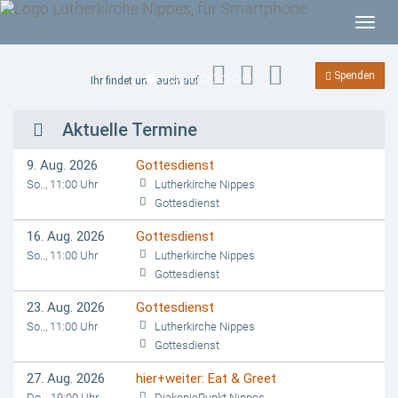
T
o
g
Spenden
Ihr findet uns auch auf
g
l
P
N
Aktuelle Termine
e
r
e
n
9. Aug. 2026
Gottesdienst
e
x
a
So.., 11:00 Uhr
Lutherkirche Nippes
v
Gottesdienst
v
t
i
16. Aug. 2026
Gottesdienst
i
g
So.., 11:00 Uhr
Lutherkirche Nippes
a
o
Gottesdienst
t
u
23. Aug. 2026
Gottesdienst
i
So.., 11:00 Uhr
Lutherkirche Nippes
s
o
Gottesdienst
n
27. Aug. 2026
hier+weiter: Eat & Greet
Do.., 19:00 Uhr
DiakoniePunkt Nippes