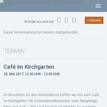
T
o
g
Spenden
Ihr findet uns auch auf
g
l
Diese Veranstaltung hat bereits stattgefunden.
e
n
a
TERMIN
v
i
Café im Kirchgarten
g
a
28. MAI 2017, 12:00 UHR
-
13:00 UHR
t
i
o
Im Anschluss an den Gottesdienst treffen wir uns zum Café
n
im Kirchgarten. Ob Gottesdienstbesucher oder Neugierige,
klein und groß – Alle sind herzlich eingeladen zu unserem