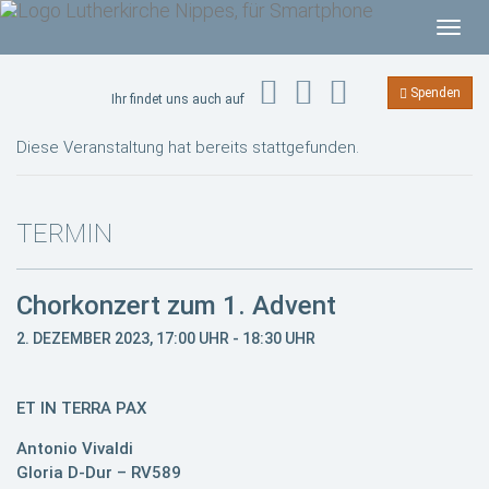
T
o
g
Spenden
Ihr findet uns auch auf
g
l
Diese Veranstaltung hat bereits stattgefunden.
e
n
a
TERMIN
v
i
Chorkonzert zum 1. Advent
g
a
2. DEZEMBER 2023, 17:00 UHR
-
18:30 UHR
t
i
ET IN TERRA PAX
o
n
Antonio Vivaldi
Gloria D-Dur – RV589