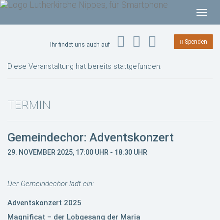
T
o
g
Spenden
Ihr findet uns auch auf
g
l
Diese Veranstaltung hat bereits stattgefunden.
e
n
a
TERMIN
v
i
Gemeindechor: Adventskonzert
g
a
29. NOVEMBER 2025, 17:00 UHR
-
18:30 UHR
t
i
Der Gemeindechor lädt ein:
o
n
Adventskonzert 2025
Magnificat – der Lobgesang der Maria