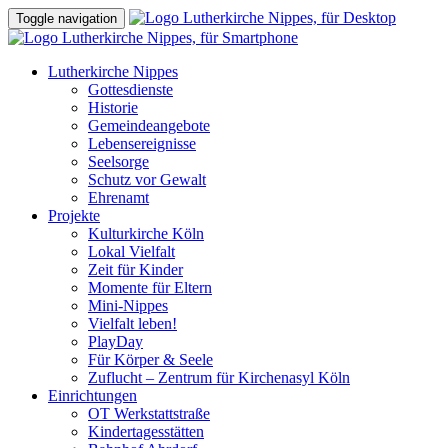
Toggle navigation
Lutherkirche Nippes
Gottesdienste
Historie
Gemeindeangebote
Lebensereignisse
Seelsorge
Schutz vor Gewalt
Ehrenamt
Projekte
Kulturkirche Köln
Lokal Vielfalt
Zeit für Kinder
Momente für Eltern
Mini-Nippes
Vielfalt leben!
PlayDay
Für Körper & Seele
Zuflucht – Zentrum für Kirchenasyl Köln
Einrichtungen
OT Werkstattstraße
Kindertagesstätten