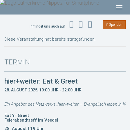
T
o
g
Spenden
Ihr findet uns auch auf
g
l
Diese Veranstaltung hat bereits stattgefunden.
e
n
a
TERMIN
v
i
hier+weiter: Eat & Greet
g
a
28. AUGUST 2025, 19:00 UHR
-
22:00 UHR
t
i
Ein Angebot des Netzwerks „hier+weiter – Evangelisch leben in Köln
o
Eat ’n‘ Greet
n
Feierabendtreff im Veedel
28. August | 19 Uhr