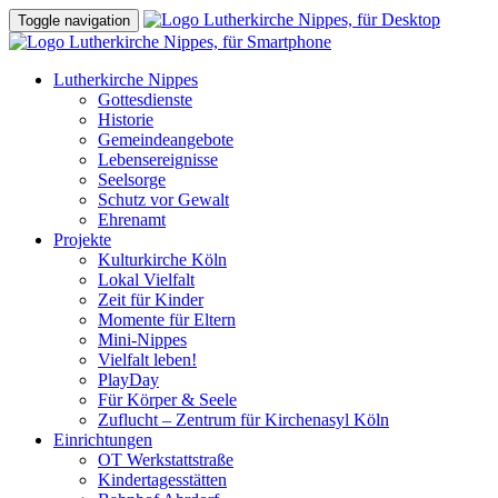
Toggle navigation
Lutherkirche Nippes
Gottesdienste
Historie
Gemeindeangebote
Lebensereignisse
Seelsorge
Schutz vor Gewalt
Ehrenamt
Projekte
Kulturkirche Köln
Lokal Vielfalt
Zeit für Kinder
Momente für Eltern
Mini-Nippes
Vielfalt leben!
PlayDay
Für Körper & Seele
Zuflucht – Zentrum für Kirchenasyl Köln
Einrichtungen
OT Werkstattstraße
Kindertagesstätten