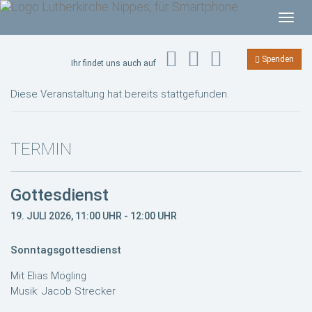
T
o
g
Spenden
Ihr findet uns auch auf
g
l
Diese Veranstaltung hat bereits stattgefunden.
e
n
a
TERMIN
v
i
Gottesdienst
g
a
19. JULI 2026, 11:00 UHR
-
12:00 UHR
t
i
Sonntagsgottesdienst
o
Mit Elias Mögling
n
Musik: Jacob Strecker