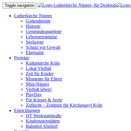
Toggle navigation
Lutherkirche Nippes
Gottesdienste
Historie
Gemeindeangebote
Lebensereignisse
Seelsorge
Schutz vor Gewalt
Ehrenamt
Projekte
Kulturkirche Köln
Lokal Vielfalt
Zeit für Kinder
Momente für Eltern
Mini-Nippes
Vielfalt leben!
PlayDay
Für Körper & Seele
Zuflucht – Zentrum für Kirchenasyl Köln
Einrichtungen
OT Werkstattstraße
Kindertagesstätten
Bahnhof Ahrdorf