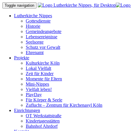
Toggle navigation
Lutherkirche Nippes
Gottesdienste
Historie
Gemeindeangebote
Lebensereignisse
Seelsorge
Schutz vor Gewalt
Ehrenamt
Projekte
Kulturkirche Köln
Lokal Vielfalt
Zeit für Kinder
Momente für Eltern
Mini-Nippes
Vielfalt leben!
PlayDay
Für Körper & Seele
Zuflucht – Zentrum für Kirchenasyl Köln
Einrichtungen
OT Werkstattstraße
Kindertagesstätten
Bahnhof Ahrdorf