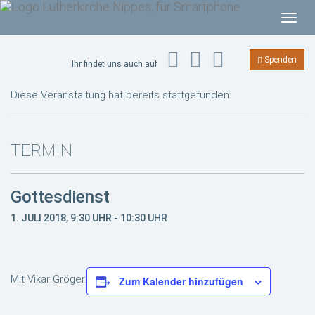
T
o
g
Spenden
Ihr findet uns auch auf
g
l
Diese Veranstaltung hat bereits stattgefunden.
e
n
a
TERMIN
v
i
Gottesdienst
g
a
1. JULI 2018, 9:30 UHR
-
10:30 UHR
t
i
o
Mit Vikar Gröger.
Zum Kalender hinzufügen
n