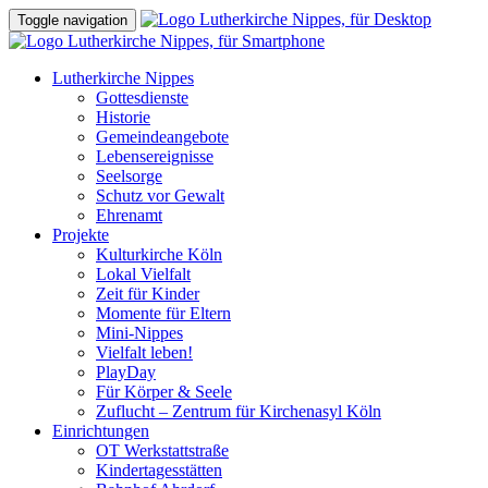
Toggle navigation
Lutherkirche Nippes
Gottesdienste
Historie
Gemeindeangebote
Lebensereignisse
Seelsorge
Schutz vor Gewalt
Ehrenamt
Projekte
Kulturkirche Köln
Lokal Vielfalt
Zeit für Kinder
Momente für Eltern
Mini-Nippes
Vielfalt leben!
PlayDay
Für Körper & Seele
Zuflucht – Zentrum für Kirchenasyl Köln
Einrichtungen
OT Werkstattstraße
Kindertagesstätten