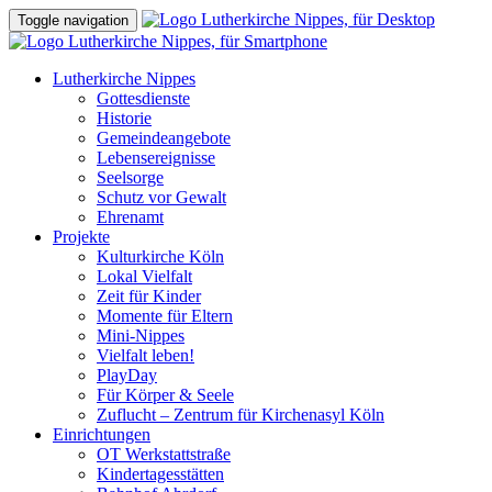
Toggle navigation
Lutherkirche Nippes
Gottesdienste
Historie
Gemeindeangebote
Lebensereignisse
Seelsorge
Schutz vor Gewalt
Ehrenamt
Projekte
Kulturkirche Köln
Lokal Vielfalt
Zeit für Kinder
Momente für Eltern
Mini-Nippes
Vielfalt leben!
PlayDay
Für Körper & Seele
Zuflucht – Zentrum für Kirchenasyl Köln
Einrichtungen
OT Werkstattstraße
Kindertagesstätten