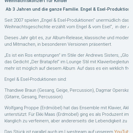
Weihnachtskonzert für Kinder
Ab 3 Jahren und die ganze Familie. Engel & Esel-Produktionen
Seit 2007 spielen „Engel & Esel-Produktionen“ unermüdlich das 
Weihnachtsgeschichte erzählt vom Engel & vom Esel“, in der Ad
Dieses Jahr gibt es, zur Album-Release, klassische und moderne
und Mitmachen, in besonderen Versionen präsentiert.
„Es ist ein Ros entsprungen“ im Stile der Andrews Sisters, „Glori
das Gedicht „Der Bratapfel“ im Lounge Stil mit Klavierbegleitun
mehr ist möglich auf diesem Album. Auf dass es ein wirklich fro
Engel & Esel-Produktionen sind:
Thandiwe Braun (Gesang, Geige, Percussion), Dagmar Operskalsk
(Gitarre, Gesang, Percussion).
Wolfgang Proppe (Erdmöbel) hat das Ensemble mit Klavier, Ak
unterstützt. Für Ekki Maas (Erdmöbel) ging es als Produzent im S
klanglich zu verfeinern, aber andererseits die Lebendigkeit zu er
Das Stück ist parallel auch im Livestream auf unserem
YouTubeK