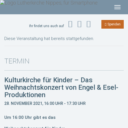
T
o
g
Spenden
Ihr findet uns auch auf
g
l
Diese Veranstaltung hat bereits stattgefunden.
e
n
a
TERMIN
v
i
Kulturkirche für Kinder – Das
g
Weihnachtskonzert von Engel & Esel-
a
Produktionen
t
i
28. NOVEMBER 2021, 16:00 UHR
-
17:30 UHR
o
n
Um 16:00 Uhr gibt es das