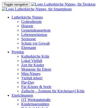
Toggle navigation
Lutherkirche Nippes
Gottesdienste
Historie
Gemeindeangebote
Lebensereignisse
Seelsorge
Schutz vor Gewalt
Ehrenamt
Projekte
Kulturkirche Köln
Lokal Vielfalt
Zeit für Kinder
Momente für Eltern
Mini-Nippes
Vielfalt leben!
PlayDay
Für Körper & Seele
Zuflucht – Zentrum für Kirchenasyl Köln
Einrichtungen
OT Werkstattstraße
Kindertagesstätten