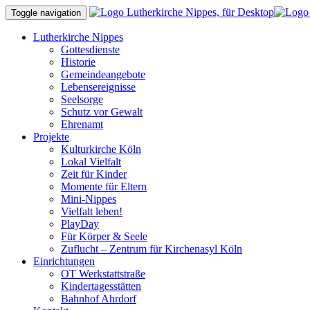
Toggle navigation
Lutherkirche Nippes
Gottesdienste
Historie
Gemeindeangebote
Lebensereignisse
Seelsorge
Schutz vor Gewalt
Ehrenamt
Projekte
Kulturkirche Köln
Lokal Vielfalt
Zeit für Kinder
Momente für Eltern
Mini-Nippes
Vielfalt leben!
PlayDay
Für Körper & Seele
Zuflucht – Zentrum für Kirchenasyl Köln
Einrichtungen
OT Werkstattstraße
Kindertagesstätten
Bahnhof Ahrdorf