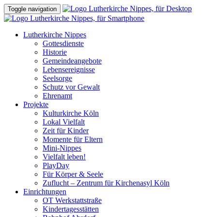
Toggle navigation
Lutherkirche Nippes
Gottesdienste
Historie
Gemeindeangebote
Lebensereignisse
Seelsorge
Schutz vor Gewalt
Ehrenamt
Projekte
Kulturkirche Köln
Lokal Vielfalt
Zeit für Kinder
Momente für Eltern
Mini-Nippes
Vielfalt leben!
PlayDay
Für Körper & Seele
Zuflucht – Zentrum für Kirchenasyl Köln
Einrichtungen
OT Werkstattstraße
Kindertagesstätten