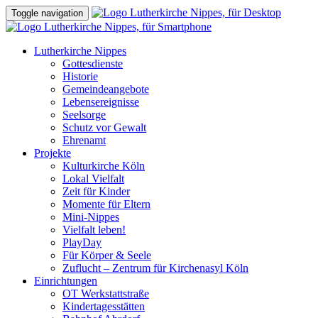
Toggle navigation
Lutherkirche Nippes
Gottesdienste
Historie
Gemeindeangebote
Lebensereignisse
Seelsorge
Schutz vor Gewalt
Ehrenamt
Projekte
Kulturkirche Köln
Lokal Vielfalt
Zeit für Kinder
Momente für Eltern
Mini-Nippes
Vielfalt leben!
PlayDay
Für Körper & Seele
Zuflucht – Zentrum für Kirchenasyl Köln
Einrichtungen
OT Werkstattstraße
Kindertagesstätten