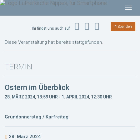
T
o
g
Spenden
Ihr findet uns auch auf
g
l
Diese Veranstaltung hat bereits stattgefunden.
e
n
a
TERMIN
v
i
Ostern im Überblick
g
a
28. MÄRZ 2024, 18:59 UHR
-
1. APRIL 2024, 12:30 UHR
t
i
Gründonnerstag / Karfreitag
o
n
28. März 2024