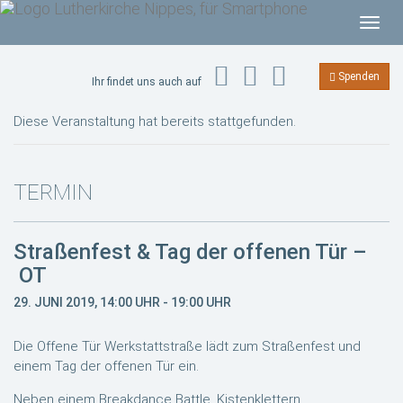
T
o
g
Spenden
Ihr findet uns auch auf
g
l
Diese Veranstaltung hat bereits stattgefunden.
e
n
a
TERMIN
v
i
Straßenfest & Tag der offenen Tür –
g
OT
a
t
29. JUNI 2019, 14:00 UHR
-
19:00 UHR
i
o
Die Offene Tür Werkstattstraße lädt zum Straßenfest und
n
einem Tag der offenen Tür ein.
Neben einem Breakdance Battle, Kistenklettern,