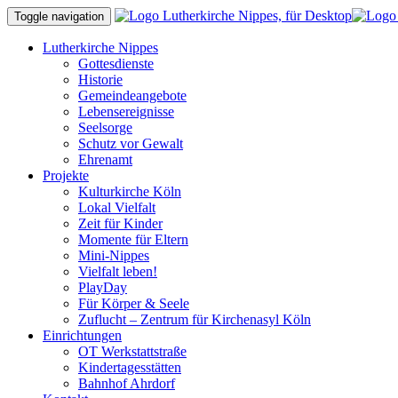
Toggle navigation
Lutherkirche Nippes
Gottesdienste
Historie
Gemeindeangebote
Lebensereignisse
Seelsorge
Schutz vor Gewalt
Ehrenamt
Projekte
Kulturkirche Köln
Lokal Vielfalt
Zeit für Kinder
Momente für Eltern
Mini-Nippes
Vielfalt leben!
PlayDay
Für Körper & Seele
Zuflucht – Zentrum für Kirchenasyl Köln
Einrichtungen
OT Werkstattstraße
Kindertagesstätten
Bahnhof Ahrdorf