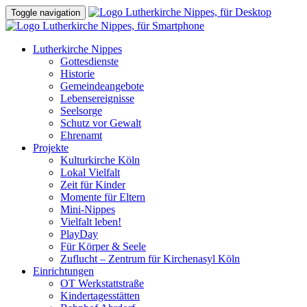
Toggle navigation
Lutherkirche Nippes
Gottesdienste
Historie
Gemeindeangebote
Lebensereignisse
Seelsorge
Schutz vor Gewalt
Ehrenamt
Projekte
Kulturkirche Köln
Lokal Vielfalt
Zeit für Kinder
Momente für Eltern
Mini-Nippes
Vielfalt leben!
PlayDay
Für Körper & Seele
Zuflucht – Zentrum für Kirchenasyl Köln
Einrichtungen
OT Werkstattstraße
Kindertagesstätten