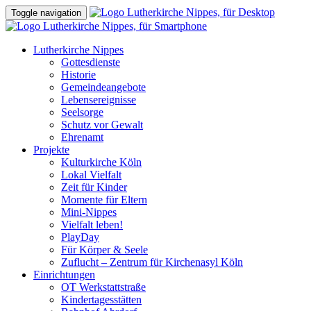
Toggle navigation
Lutherkirche Nippes
Gottesdienste
Historie
Gemeindeangebote
Lebensereignisse
Seelsorge
Schutz vor Gewalt
Ehrenamt
Projekte
Kulturkirche Köln
Lokal Vielfalt
Zeit für Kinder
Momente für Eltern
Mini-Nippes
Vielfalt leben!
PlayDay
Für Körper & Seele
Zuflucht – Zentrum für Kirchenasyl Köln
Einrichtungen
OT Werkstattstraße
Kindertagesstätten