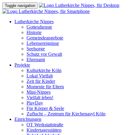
Toggle navigation
Lutherkirche Nippes
Gottesdienste
Historie
Gemeindeangebote
Lebensereignisse
Seelsorge
Schutz vor Gewalt
Ehrenamt
Projekte
Kulturkirche Köln
Lokal Vielfalt
Zeit für Kinder
Momente für Eltern
Mini-Nippes
Vielfalt leben!
PlayDay
Für Körper & Seele
Zuflucht – Zentrum für Kirchenasyl Köln
Einrichtungen
OT Werkstattstraße
Kindertagesstätten