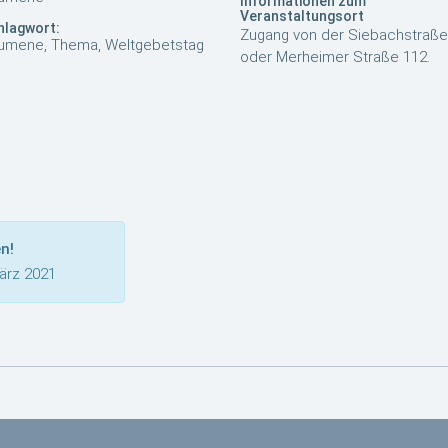
Informationen zum
Veranstaltungsort
hlagwort:
Zugang von der Siebachstraße
umene, Thema, Weltgebetstag
oder Merheimer Straße 112.
n!
ärz 2021