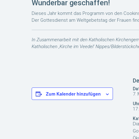
Wunderbar geschaffen!
Dieses Jahr kommt das Programm von den Cookins
Der Gottesdienst am Weltgebetstag der Frauen finde
In Zusammenarbeit mit den Katholischen Kirchengemein
Katholischen ‚Kirche im Veedel‘ Nippes/Bilderstöckch
De
Da
Zum Kalender hinzufügen
7.
Uhr
17:
Ka
Dia
Go
Ök