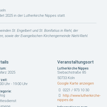
eln.
t 2025 in der Lutherkirche Nippes statt.
den St. Engelbert und St. Bonifatius in Riehl, der
en, sowie der Evangelischen Kirchengemeinde Niehl-Riehl.
tails
Veranstaltungsort
tum:
Lutherkirche Nippes
 März 2025
Siebachstraße 85
50733 Köln
zeit:
Google Karte anzeigen
00 Uhr - 19:00 Uhr
0221 / 973 10 30
tegorie:
log
http://www.lutherkirche-
nippes.de
ttesdienst
umene