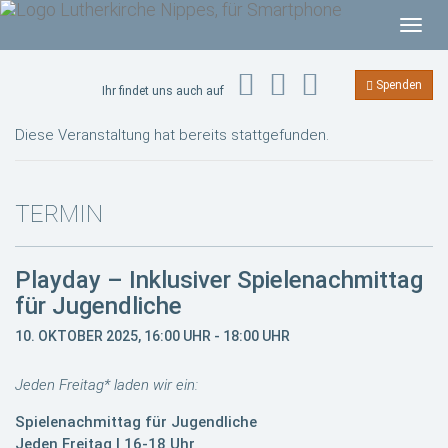
T
o
g
Spenden
Ihr findet uns auch auf
g
l
Diese Veranstaltung hat bereits stattgefunden.
e
n
a
TERMIN
v
i
Playday – Inklusiver Spielenachmittag
g
für Jugendliche
a
t
10. OKTOBER 2025, 16:00 UHR
-
18:00 UHR
i
o
Jeden Freitag* laden wir ein:
n
Spielenachmittag für Jugendliche
Jeden Freitag | 16-18 Uhr