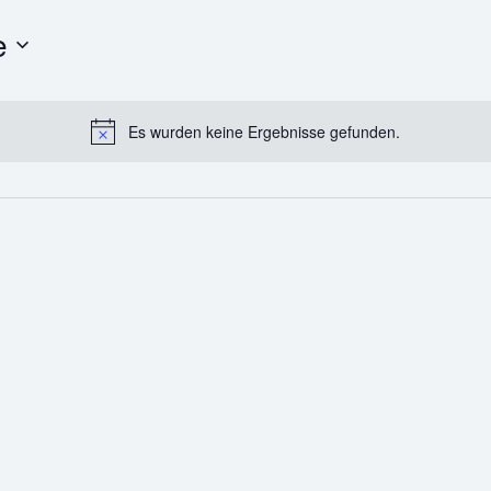
e
Es wurden keine Ergebnisse gefunden.
H
i
n
w
e
i
s