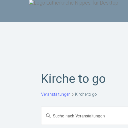
Kirche to go
Veranstaltungen
Kirche to go
V
B
e
i
t