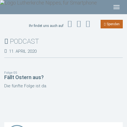
T
o
g
Spenden
Ihr findet uns auch auf
g
l
PODCAST
e
n
11. APRIL 2020
a
v
i
Folge 05
Fällt Ostern aus?
g
Die fünfte Folge ist da.
a
t
i
o
n