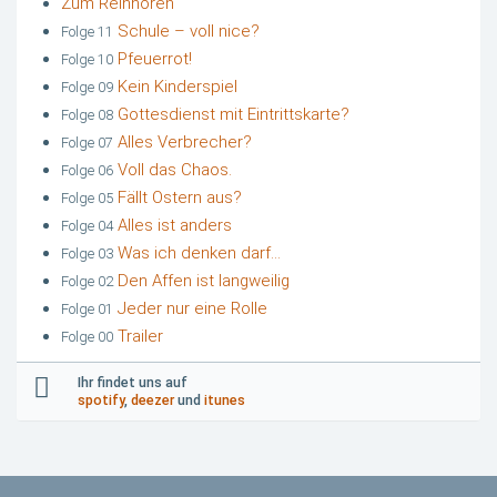
Zum Reinhören
Schule – voll nice?
Folge 11
Pfeuerrot!
Folge 10
Kein Kinderspiel
Folge 09
Gottesdienst mit Eintrittskarte?
Folge 08
Alles Verbrecher?
Folge 07
Voll das Chaos.
Folge 06
Fällt Ostern aus?
Folge 05
Alles ist anders
Folge 04
Was ich denken darf…
Folge 03
Den Affen ist langweilig
Folge 02
Jeder nur eine Rolle
Folge 01
Trailer
Folge 00
Ihr findet uns auf
spotify
,
deezer
und
itunes