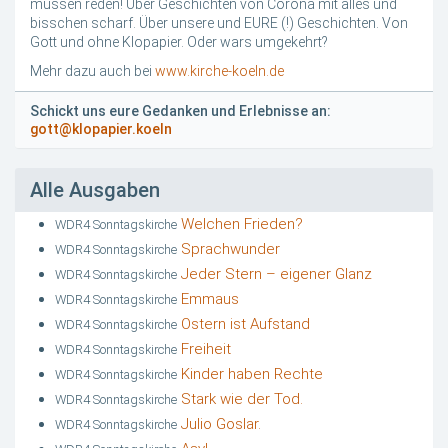
müssen reden! Über Geschichten von Corona mit alles und
bisschen scharf. Über unsere und EURE (!) Geschichten. Von
Gott und ohne Klopapier. Oder wars umgekehrt?
Mehr dazu auch bei
www.kirche-koeln.de
Schickt uns eure Gedanken und Erlebnisse an:
gott@klopapier.koeln
Alle Ausgaben
Welchen Frieden?
WDR4 Sonntagskirche
Sprachwunder
WDR4 Sonntagskirche
Jeder Stern – eigener Glanz
WDR4 Sonntagskirche
Emmaus
WDR4 Sonntagskirche
Ostern ist Aufstand
WDR4 Sonntagskirche
Freiheit
WDR4 Sonntagskirche
Kinder haben Rechte
WDR4 Sonntagskirche
Stark wie der Tod.
WDR4 Sonntagskirche
Julio Goslar.
WDR4 Sonntagskirche