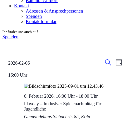
Bahnhof Ahrdorf
Kontakt
Adressen & Ansprechpersonen
Spenden
Kontaktformular
Ihr findet uns auch auf
Spenden
Veranstal
Veran
2026-02-06
Tag
Ansic
Datum
Suche
Suche
wählen.
Navig
16:00 Uhr
und
Ansichten
Navigati
6. Februar 2026, 16:00 Uhr
-
18:00 Uhr
Playday – Inklusiver Spielenachmittag für
Jugendliche
Gemeindehaus
Siebachstr. 85, Köln