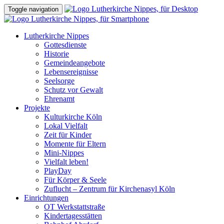
Toggle navigation
Lutherkirche Nippes
Gottesdienste
Historie
Gemeindeangebote
Lebensereignisse
Seelsorge
Schutz vor Gewalt
Ehrenamt
Projekte
Kulturkirche Köln
Lokal Vielfalt
Zeit für Kinder
Momente für Eltern
Mini-Nippes
Vielfalt leben!
PlayDay
Für Körper & Seele
Zuflucht – Zentrum für Kirchenasyl Köln
Einrichtungen
OT Werkstattstraße
Kindertagesstätten