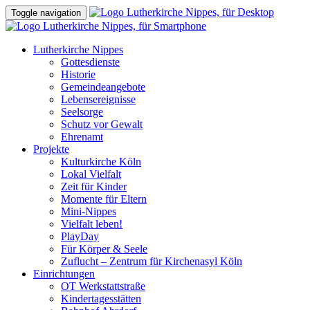
Toggle navigation
Lutherkirche Nippes
Gottesdienste
Historie
Gemeindeangebote
Lebensereignisse
Seelsorge
Schutz vor Gewalt
Ehrenamt
Projekte
Kulturkirche Köln
Lokal Vielfalt
Zeit für Kinder
Momente für Eltern
Mini-Nippes
Vielfalt leben!
PlayDay
Für Körper & Seele
Zuflucht – Zentrum für Kirchenasyl Köln
Einrichtungen
OT Werkstattstraße
Kindertagesstätten