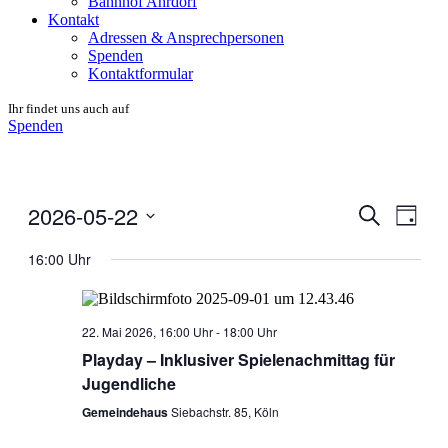
Bahnhof Ahrdorf
Kontakt
Adressen & Ansprechpersonen
Spenden
Kontaktformular
Ihr findet uns auch auf
Spenden
2026-05-22
Veranstal
Veran
Suche
Tag
Ansic
Suche
Datum
Navig
wählen.
16:00 Uhr
und
Ansichten
Navigati
22. Mai 2026, 16:00 Uhr
-
18:00 Uhr
Playday – Inklusiver Spielenachmittag für
Jugendliche
Gemeindehaus
Siebachstr. 85, Köln