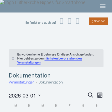
T
o
g
Spenden
Ihr findet uns auch auf
g
l
e
n
a
Es wurden keine Ergebnisse für diese Ansicht gefunden.
v
Hier geht es zu den
nächsten bevorstehenden
H
Veranstaltungen
.
i
i
n
g
w
Dokumentation
e
a
i
t
Veranstaltungen
Dokumentation
s
i
V
V
2026-03-01
S
o
M
e
e
u
n
r
o
D
r
c
K
a
M
MONTAG
D
DIENSTAG
M
MITTWOCH
D
DONNERSTAG
F
FREITAG
S
SAMSTAG
S
SONNTAG
n
a
a
h
n
a
a