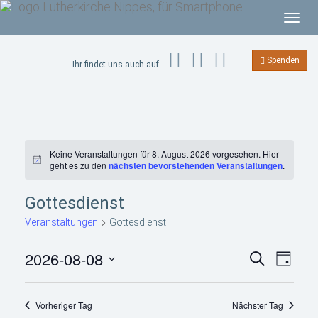
T
o
g
Spenden
Ihr findet uns auch auf
g
l
e
n
a
Keine Veranstaltungen für 8. August 2026 vorgesehen. Hier
v
H
geht es zu den
nächsten bevorstehenden Veranstaltungen
.
i
i
n
g
w
Gottesdienst
e
a
i
Veranstaltungen
Gottesdienst
s
t
i
V
V
2026-08-08
S
T
e
e
o
u
r
a
D
r
c
n
a
g
a
a
h
n
Vorheriger Tag
Nächster Tag
n
s
e
t