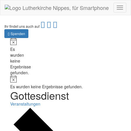
Toggl
naviga
Ihr findet uns auch auf
Spenden
Hinweis
Es
wurden
keine
Ergebnisse
gefunden.
Hinweis
Es wurden keine Ergebnisse gefunden.
Gottesdienst
Veranstaltungen