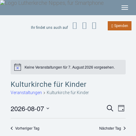
T
o
g
Spenden
Ihr findet uns auch auf
g
l
e
n
a
Keine Veranstaltungen für 7. August 2026 vorgesehen.
H
v
i
i
n
Kulturkirche für Kinder
w
g
e
a
Veranstaltungen
Kulturkirche für Kinder
i
s
t
V
V
2026-08-07
i
S
T
e
e
u
o
r
a
D
r
c
a
g
n
a
a
h
n
Vorheriger Tag
Nächster Tag
n
s
e
t
s
t