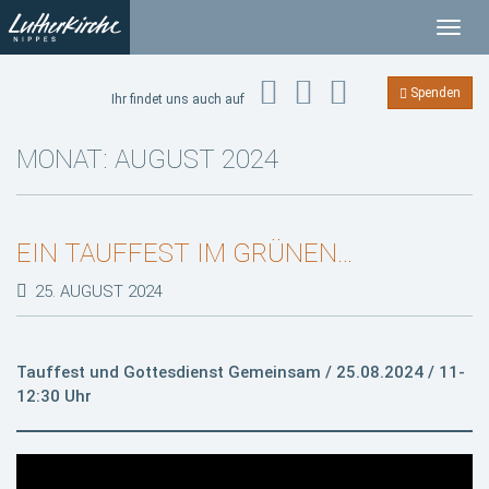
T
o
g
Spenden
Ihr findet uns auch auf
g
l
MONAT:
AUGUST 2024
e
n
a
EIN TAUFFEST IM GRÜNEN…
v
i
25. AUGUST 2024
g
a
t
Tauffest und Gottesdienst Gemeinsam / 25.08.2024 / 11-
i
12:30 Uhr
o
n