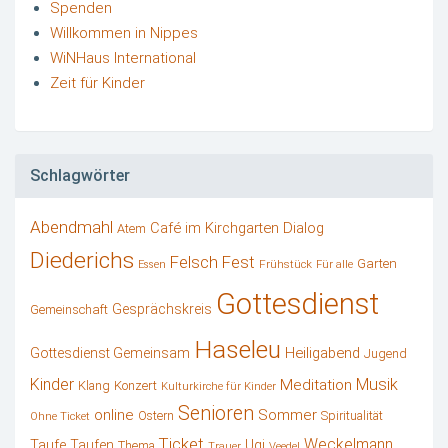
Spenden
Willkommen in Nippes
WiNHaus International
Zeit für Kinder
Schlagwörter
Abendmahl
Café im Kirchgarten
Dialog
Atem
Diederichs
Felsch
Fest
Garten
Frühstück
Essen
Für alle
Gottesdienst
Gesprächskreis
Gemeinschaft
Haseleu
Heiligabend
Gottesdienst Gemeinsam
Jugend
Kinder
Musik
Meditation
Klang
Konzert
Kulturkirche für Kinder
Senioren
online
Sommer
Ostern
Spiritualität
Ohne Ticket
Ticket
Weckelmann
Ugi
Taufe
Taufen
Thema
Trauer
Veedel