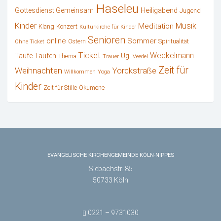
Haseleu
Heiligabend
Gottesdienst Gemeinsam
Jugend
Kinder
Musik
Meditation
Klang
Konzert
Kulturkirche für Kinder
Senioren
online
Sommer
Ostern
Spiritualität
Ohne Ticket
Ticket
Weckelmann
Ugi
Taufe
Taufen
Thema
Trauer
Veedel
Zeit für
Weihnachten
Yorckstraße
Willkommen
Yoga
Kinder
Zeit für Stille
Ökumene
EVANGELISCHE KIRCHENGEMEINDE KÖLN-NIPPES
Siebachstr. 85
50733 Köln
0221 – 9731030