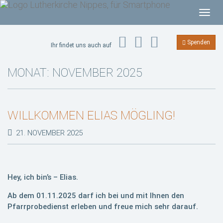
T
o
g
Spenden
Ihr findet uns auch auf
g
l
MONAT:
NOVEMBER 2025
e
n
a
WILLKOMMEN ELIAS MÖGLING!
v
i
21. NOVEMBER 2025
g
a
t
i
Hey, ich bin’s – Elias.
o
Ab dem 01.11.2025 darf ich bei und mit Ihnen den
n
Pfarrprobedienst erleben und freue mich sehr darauf.