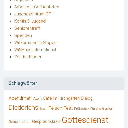
Arbeit mit Geflüchteten
Jugendzentrum OT
Konfis & Jugend
Seniorentreff
Spenden
Willkommen in Nippes
WiNHaus International
Zeit für Kinder
Schlagwörter
Abendmahl
Café im Kirchgarten
Dialog
Atem
Diederichs
Felsch
Fest
Garten
Frühstück
Essen
Für alle
Gottesdienst
Gesprächskreis
Gemeinschaft