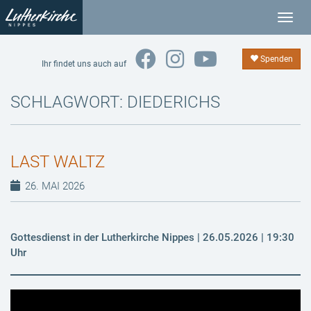
T
o
g
Spenden
Ihr findet uns auch auf
g
l
SCHLAGWORT:
DIEDERICHS
e
n
a
LAST WALTZ
v
i
26. MAI 2026
g
a
t
Gottesdienst in der Lutherkirche Nippes | 26.05.2026 | 19:30
i
Uhr
o
n