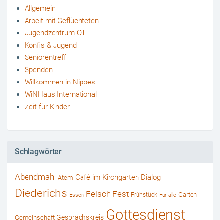
Allgemein
Arbeit mit Geflüchteten
Jugendzentrum OT
Konfis & Jugend
Seniorentreff
Spenden
Willkommen in Nippes
WiNHaus International
Zeit für Kinder
Schlagwörter
Abendmahl
Café im Kirchgarten
Dialog
Atem
Diederichs
Felsch
Fest
Garten
Frühstück
Essen
Für alle
Gottesdienst
Gesprächskreis
Gemeinschaft