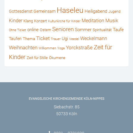
Haseleu
Heiligabend
Gottesdienst Gemeinsam
Jugend
Kinder
Musik
Meditation
Klang
Konzert
Kulturkirche für Kinder
Senioren
online
Sommer
Taufe
Ostern
Spiritualität
Ohne Ticket
Ticket
Weckelmann
Ugi
Taufen
Thema
Trauer
Veedel
Zeit für
Weihnachten
Yorckstraße
Willkommen
Yoga
Kinder
Zeit für Stille
Ökumene
EVANGELISCHE KIRCHENGEMEINDE KÖLN-NIPPES
Siebachstr. 85
50733 Köln