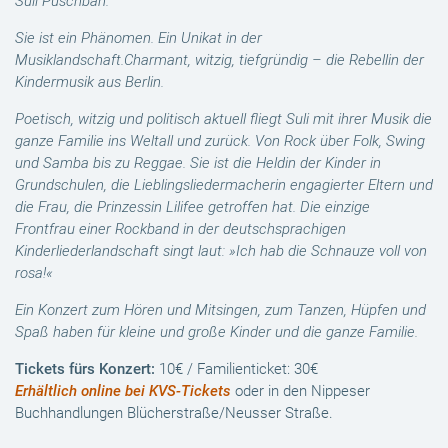
Suli Puschban.
Sie ist ein Phänomen.
Ein Unikat in der
Musiklandschaft.
Charmant, witzig, tiefgründig – d
ie Rebellin der
Kindermusik aus Berlin.
Poetisch, witzig und politisch aktuell fliegt Suli mit ihrer Musik die
ganze Familie ins Weltall und zurück. Von Rock über Folk, Swing
und Samba bis zu Reggae. Sie ist die Heldin der Kinder in
Grundschulen, die Lieblingsliedermacherin engagierter Eltern und
die Frau, die Prinzessin Lilifee getroffen hat. Die einzige
Frontfrau einer Rockband in der deutschsprachigen
Kinderliederlandschaft singt laut: »Ich hab die Schnauze voll von
rosa!«
Ein Konzert zum Hören und Mitsingen, zum Tanzen, Hüpfen und
Spaß haben für kleine und große Kinder und die ganze Familie.
Tickets fürs Konzert:
10€ / Familienticket: 30€
Erhältlich online bei KVS-Tickets
oder in den Nippeser
Buchhandlungen Blücherstraße/Neusser Straße.