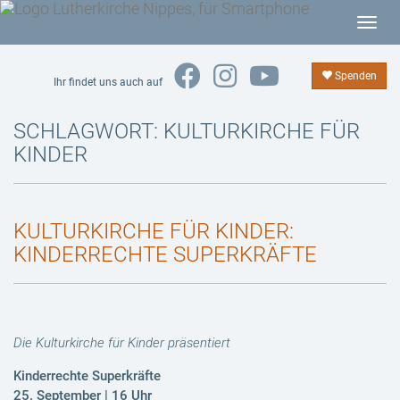
T
o
g
Spenden
Ihr findet uns auch auf
g
l
SCHLAGWORT:
KULTURKIRCHE FÜR
e
KINDER
n
a
v
KULTURKIRCHE FÜR KINDER:
i
g
KINDERRECHTE SUPERKRÄFTE
a
t
i
o
Die Kulturkirche für Kinder präsentiert
n
Kinderrechte Superkräfte
25. September | 16 Uhr