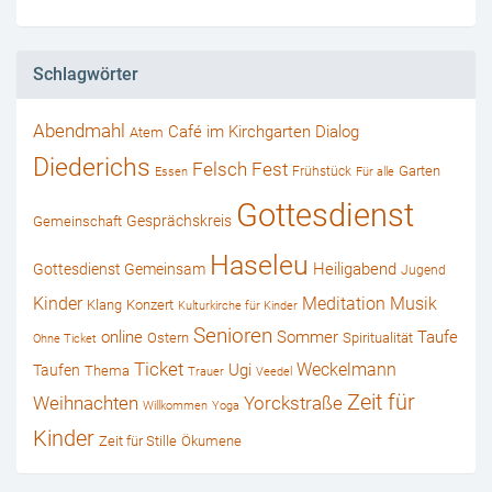
Schlagwörter
Abendmahl
Café im Kirchgarten
Dialog
Atem
Diederichs
Felsch
Fest
Garten
Frühstück
Essen
Für alle
Gottesdienst
Gesprächskreis
Gemeinschaft
Haseleu
Heiligabend
Gottesdienst Gemeinsam
Jugend
Kinder
Musik
Meditation
Klang
Konzert
Kulturkirche für Kinder
Senioren
online
Sommer
Taufe
Ostern
Spiritualität
Ohne Ticket
Ticket
Weckelmann
Ugi
Taufen
Thema
Trauer
Veedel
Zeit für
Weihnachten
Yorckstraße
Willkommen
Yoga
Kinder
Zeit für Stille
Ökumene