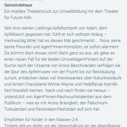
Gemeindehaus
Ein mobiles Theaterstück zur Umweltbildung mit dem Theater
for Future Köln.
Seit Aron seinen Lieblings-Apfelkompott von Adam, dem
Apfelbaum gegessen hat, fühlt er sich seltsam bräsig –
merkwürdig bitter hat es dieses Mal geschmeckt … Nora, seine
beste Freundin und Agent*innen-Komplizin, ist sofort alarmiert:
Da stimmt doch etwas nicht! Sieht ganz so aus, als gäbe es
einen neuen Fall für die beiden Umweltagent*innen! Auf der
Suche nach der Ursache von Arons Beschwerden verfolgen sie
die Spur des Apfelmuses von der Frucht bis zur Bestäubung
zurück, entdecken dabei viel Interessantes über Naturkreisläufe
und lernen Chaosbiene Winnie Wayne und Heilpflanze Kamille
Kerl Kowalski kennen. Nach und nach finden sie heraus –
unterstützt von Agent*innen-Nachwuchstalenten aus dem
Publikum – was es mit Arons Bräsigkeit, den Falschrum-
Turbulenzen und Pestinaken-Pestiziden auf sich hat.
Empfohlen für Kinder in den Klassen 2-6
Tickets gibt es direkt vor der Veranstaltung an der Abendkasse: