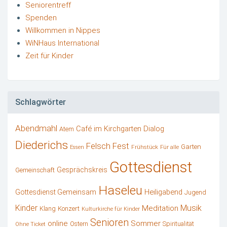
Seniorentreff
Spenden
Willkommen in Nippes
WiNHaus International
Zeit für Kinder
Schlagwörter
Abendmahl
Café im Kirchgarten
Dialog
Atem
Diederichs
Felsch
Fest
Garten
Frühstück
Essen
Für alle
Gottesdienst
Gesprächskreis
Gemeinschaft
Haseleu
Heiligabend
Gottesdienst Gemeinsam
Jugend
Kinder
Musik
Meditation
Klang
Konzert
Kulturkirche für Kinder
Senioren
online
Sommer
Ostern
Spiritualität
Ohne Ticket