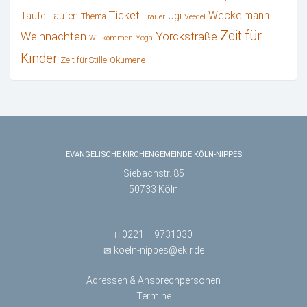
Ticket
Weckelmann
Ugi
Taufe
Taufen
Thema
Trauer
Veedel
Zeit für
Weihnachten
Yorckstraße
Willkommen
Yoga
Kinder
Zeit für Stille
Ökumene
EVANGELISCHE KIRCHENGEMEINDE KÖLN-NIPPES
Siebachstr. 85
50733 Köln
0221 – 9731030
koeln-nippes@ekir.de
Adressen & Ansprechpersonen
Termine