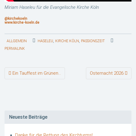
Miriam Haseleu
für die Evangelische Kirche Köln
@kirchekoeln
www.kirche-koeln.de
,
,
ALLGEMEIN
HASELEU
KIRCHE KÖLN
PASSIONSZEIT
PERMALINK
Beitragsnavigation
Ein Tauffest im Grünen…
Osternacht 2026
Neueste Beiträge
Danke für die Rettung des Kirchturms!