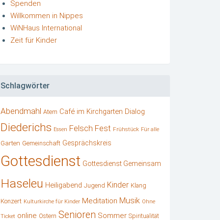
Spenden
Willkommen in Nippes
WiNHaus International
Zeit für Kinder
Schlagwörter
Abendmahl
Café im Kirchgarten
Dialog
Atem
Diederichs
Felsch
Fest
Frühstück
Essen
Für alle
Gesprächskreis
Garten
Gemeinschaft
Gottesdienst
Gottesdienst Gemeinsam
Haseleu
Kinder
Heiligabend
Klang
Jugend
Musik
Meditation
Konzert
Kulturkirche für Kinder
Ohne
Senioren
online
Sommer
Ostern
Spiritualität
Ticket