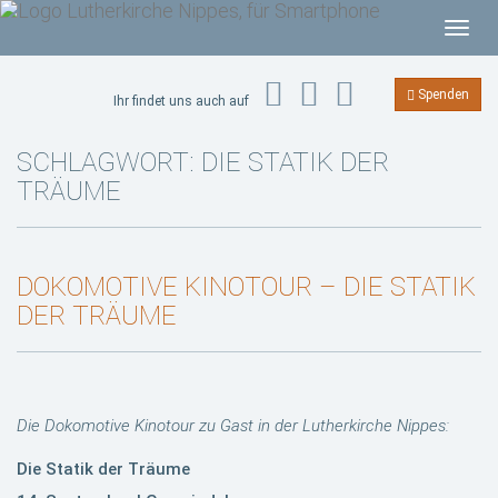
T
o
g
Spenden
Ihr findet uns auch auf
g
l
SCHLAGWORT:
DIE STATIK DER
e
TRÄUME
n
a
v
DOKOMOTIVE KINOTOUR – DIE STATIK
i
DER TRÄUME
g
a
t
i
o
Die Dokomotive Kinotour zu Gast in der Lutherkirche Nippes:
n
Die Statik der Träume