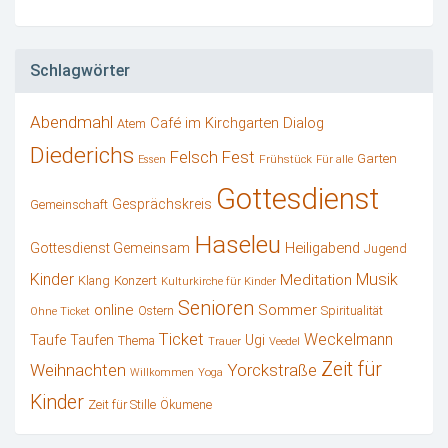
Schlagwörter
Abendmahl
Café im Kirchgarten
Dialog
Atem
Diederichs
Felsch
Fest
Garten
Frühstück
Essen
Für alle
Gottesdienst
Gesprächskreis
Gemeinschaft
Haseleu
Heiligabend
Gottesdienst Gemeinsam
Jugend
Kinder
Musik
Meditation
Klang
Konzert
Kulturkirche für Kinder
Senioren
online
Sommer
Ostern
Spiritualität
Ohne Ticket
Ticket
Weckelmann
Ugi
Taufe
Taufen
Thema
Trauer
Veedel
Zeit für
Weihnachten
Yorckstraße
Willkommen
Yoga
Kinder
Zeit für Stille
Ökumene