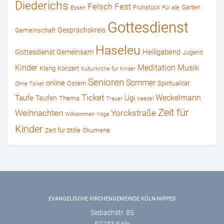
Diederichs
Felsch
Fest
Garten
Frühstück
Essen
Für alle
Gottesdienst
Gesprächskreis
Gemeinschaft
Haseleu
Heiligabend
Gottesdienst Gemeinsam
Jugend
Kinder
Musik
Meditation
Klang
Konzert
Kulturkirche für Kinder
Senioren
online
Sommer
Ostern
Spiritualität
Ohne Ticket
Ticket
Weckelmann
Ugi
Taufe
Taufen
Thema
Trauer
Veedel
Zeit für
Weihnachten
Yorckstraße
Willkommen
Yoga
Kinder
Zeit für Stille
Ökumene
EVANGELISCHE KIRCHENGEMEINDE KÖLN-NIPPES
Siebachstr. 85