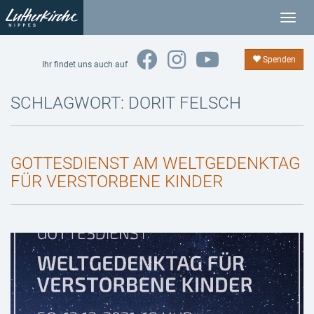
T
o
g
Spenden
Ihr findet uns auch auf
g
l
SCHLAGWORT:
DORIT FELSCH
e
n
a
GOTTESDIENST AM WELTGEDENKTAG
v
FÜR VERSTORBENE KINDER
i
g
a
t
i
o
n