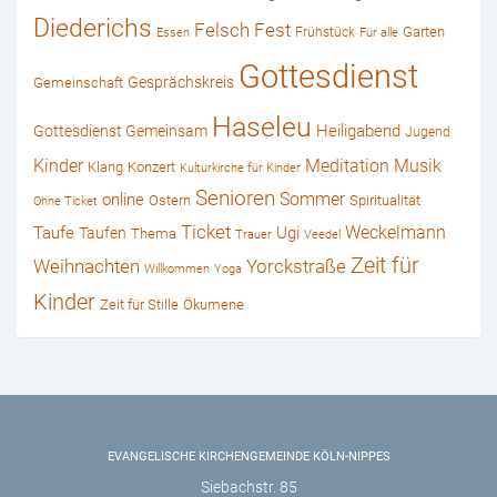
Diederichs
Felsch
Fest
Garten
Frühstück
Essen
Für alle
Gottesdienst
Gesprächskreis
Gemeinschaft
Haseleu
Heiligabend
Gottesdienst Gemeinsam
Jugend
Kinder
Musik
Meditation
Klang
Konzert
Kulturkirche für Kinder
Senioren
online
Sommer
Ostern
Spiritualität
Ohne Ticket
Ticket
Weckelmann
Ugi
Taufe
Taufen
Thema
Trauer
Veedel
Zeit für
Weihnachten
Yorckstraße
Willkommen
Yoga
Kinder
Zeit für Stille
Ökumene
EVANGELISCHE KIRCHENGEMEINDE KÖLN-NIPPES
Siebachstr. 85