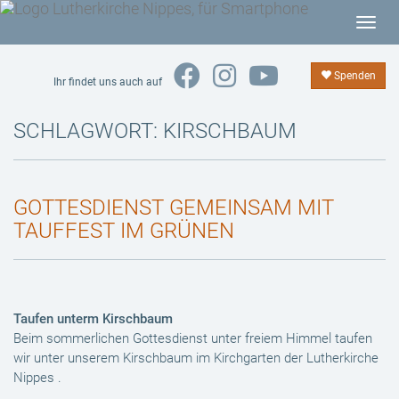
T
o
g
Spenden
Ihr findet uns auch auf
g
l
SCHLAGWORT:
KIRSCHBAUM
e
n
a
GOTTESDIENST GEMEINSAM MIT
v
TAUFFEST IM GRÜNEN
i
g
a
t
i
Taufen unterm Kirschbaum
o
Beim sommerlichen Gottesdienst unter freiem Himmel taufen
wir unter unserem Kirschbaum im Kirchgarten der Lutherkirche
n
Nippes .