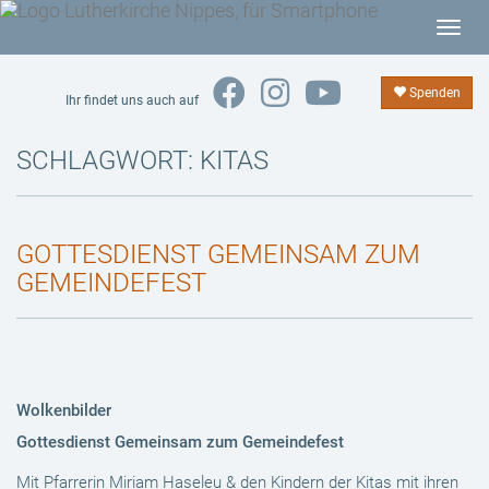
T
o
g
Spenden
Ihr findet uns auch auf
g
l
SCHLAGWORT:
KITAS
e
n
a
GOTTESDIENST GEMEINSAM ZUM
v
GEMEINDEFEST
i
g
a
t
i
Wolkenbilder
o
n
Gottesdienst Gemeinsam zum Gemeindefest
Mit Pfarrerin Miriam Haseleu & den Kindern der Kitas mit ihren