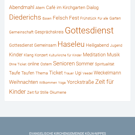
Abendmahl
Café im Kirchgarten
Dialog
Atem
Diederichs
Felsch
Fest
Garten
Frühstück
Essen
Für alle
Gottesdienst
Gesprächskreis
Gemeinschaft
Haseleu
Heiligabend
Gottesdienst Gemeinsam
Jugend
Kinder
Musik
Meditation
Klang
Konzert
Kulturkirche für Kinder
Senioren
online
Sommer
Ostern
Spiritualität
Ohne Ticket
Ticket
Weckelmann
Ugi
Taufe
Taufen
Thema
Trauer
Veedel
Zeit für
Weihnachten
Yorckstraße
Willkommen
Yoga
Kinder
Zeit für Stille
Ökumene
EVANGELISCHE KIRCHENGEMEINDE KÖLN-NIPPES